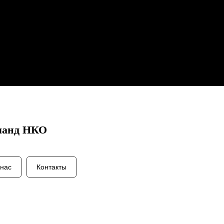
оманд НКО
нас
Контакты