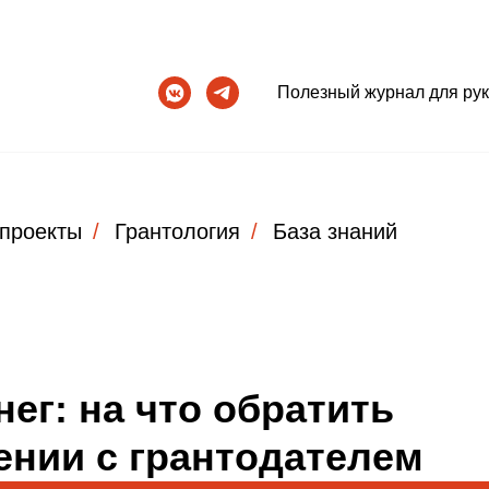
Полезный журнал для ру
проекты
/
Грантология
/
База знаний
ег: на что обратить
ении с грантодателем